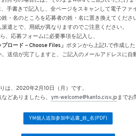
 Wordをお持ちの場合には、そのままWordでご記入いただけ
には、手書きで記入し、全ページをスキャンして電子ファ
の姓・名のところを応募者の姓・名に置き換えてくださ
人派遣とで、用紙が異なりますのでご注意ください。
たら、応募フォームに必要事項を記入し、
ード－Choose Files」
ボタンから上記1.で作成し
い。送信が完了しますと、ご記入のメールアドレスに自
。
りは、2020年2月10日（月）です。
点などありましたら、
ym-welcome@kanto.cisv.jp
までお
YM個人追加参加申込書_姓_名(PDF)