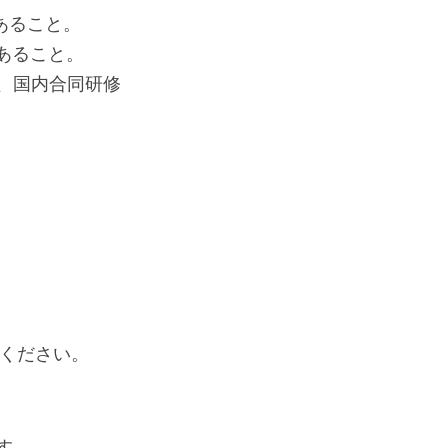
があること。
があること。
）、国内合同研修
てください。